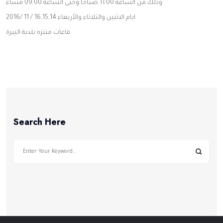
وذلك من الساعة 11:00 صباحاً وحتى الساعة 09:00 مساء
الفلسطيني
ايام الاثنين والثلاثاء والأربعاء 16,15,14 / 11 /2016
لمنتجات
و
قاعات منتزه بلدية البيرة
خدمات
البناء
والبنية
التحتية
Search Here