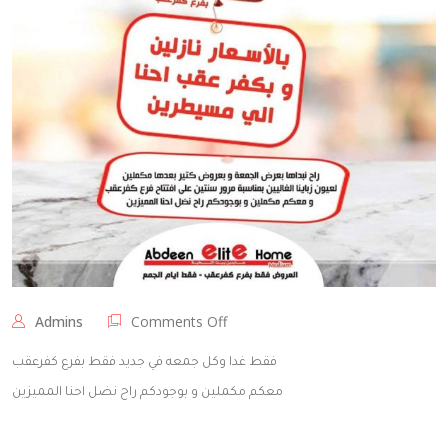
on
Admins
Comments Off
صار
عمرنا
فقط غدا وكل جمعه في جديد فقط بفرع كفرعقب
سنتين
معكم مكملين و بوجودكم راح نضل احنا المميزين
بفرعنا
بكفر
عقب