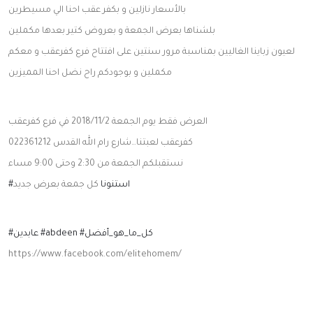
بالأسعار نازلين و بكفر عقب احنا الي مسيطرين
حملات
وعروضات
بلشناها بعرض الجمعة و بعروض كتير بعدها مكملين
مش
لعيون زباينا الغاليين بمناسبة مرور سنتين على افتتاح فرع كفرعقب و معكم
طبيعية
مكملين و بوجودكم راح نضل احنا المميزين
العرض فقط يوم الجمعة 2018/11/2 في فرع كفرعقب
كفرعقب لعبتنا…شارع رام الله القدس 022361212
نستقبلكم الجمعة من 2:30 وحتى 9:00 مساء
استنونا
كل جمعة بعرض جديد
#
كل_ما_هو_أفضل
#
abdeen
#
عابدين
#
https://www.facebook.com/elitehomem/