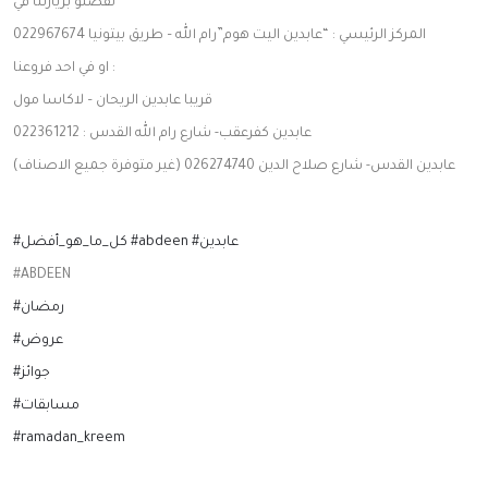
تفضلو بزيارتنا في
المركز الرئيسي : “عابدين اليت هوم”رام الله – طريق بيتونيا 022967674
او في احد فروعنا :
قريبا عابدين الريحان – لاكاسا مول
عابدين كفرعقب- شارع رام الله القدس : 022361212
عابدين القدس- شارع صلاح الدين 026274740 (غير متوفرة جميع الاصناف)
#عابدين
#abdeen
#كل_ما_هو_أفضل
#ABDEEN
#رمضان
#عروض
#جوائز
#مسابقات
#ramadan_kreem