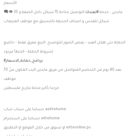
الأسعار
👁‍🗨 عابدين …خدمة
#لعندك
التوصيل متاحة 15 شيكل داخل الضفة و 35
شيكل للقدس و اصناف الحديقة بالتنسيق مع موظف المبيعات
الحملة حتى هلال العيد – بعض الصور للتوضيح -البيع مفرق فقط – خاضع
لشروط الحملة – الخطأ مردود
#برنامج_حماية_الاسعار
بعد 40 يوم من التحضير المتواصل من فريق عابدين اليت المكون منً 70
موظف
خرجنا بأكبر مجلة بتاريخ فلسطين
حسابنا على سناب شات aelitehome
حسابنا على انستجرام elitehome
او تسوق من خلال الموقع او التطبيق eliteonline.ps