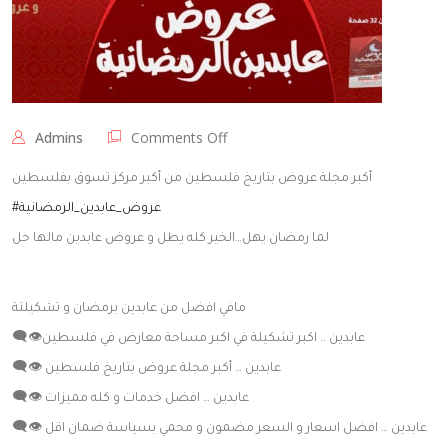
on
Admins
Comments Off
عروض
عابدين
أكبر مجلة عروض بتاريخ فلسطين من أكبر مركز تسوق بفلسطين
الرمضانية
#عروض_عابدين_الرمضانية
لما رمضان يهل…الخير كله يطل و عروض عابدين مالها حل
مافي افضل من عابدين برمضان و تشكيلتة
👁‍🗨عابدين .. اكبر تشكيلة في اكبر مساحة معارض في فلسطين
👁‍🗨 عابدين … أكبر مجلة عروض بتاريخ فلسطين
👁‍🗨 عابدين … افضل خدمات و كله مميزات
👁‍🗨 عابدين … افضل اسعار و السعر مضمون و محمي بسياسة ضمان اقل