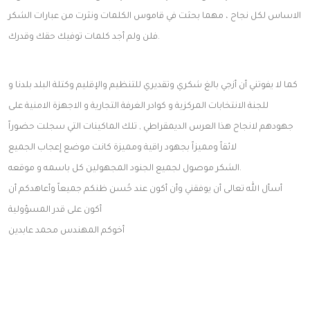
الاساس لكل نجاح ، مهما بحثت في قاموس الكلمات ونثرت من عبارات الشكر
فلن ولم أجد كلمات توفيك حقك وقدرك.
كما لا يفوتني أن أزجي بالغ شكري وتقديري للتنظيم والإقليم وكتلة البلد بلدنا و
للجنة الانتخابات المركزية و كوادر الغرفة التجارية و الاجهزة الامنية على
جهودهم لانجاح هذا العرس الديمقراطي , تلك الماكينات التي سجلت حضوراً
لائقاً ومميزاً بجهود راقية ومميزة كانت موضع إعجاب الجميع
الشكر موصول لجميع الجنود المجهولين كل باسمه و موقعه.
أسأل الله تعالى أن يوفقني وأن أكون عند حُسن ظنكم جميعاً وأعاهدكم أن
أكون على قدر المسؤولية
أخوكم المهندس محمد عابدين