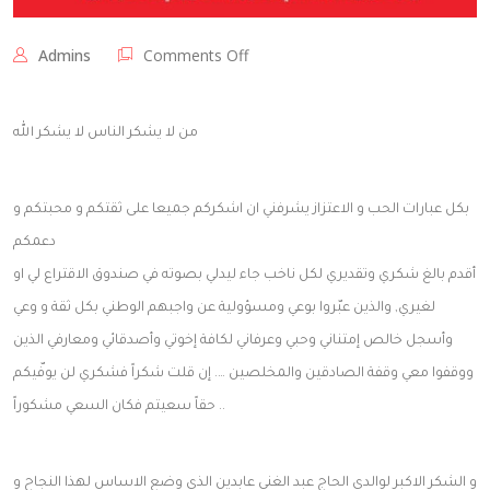
on
Admins
Comments Off
فوز
المهندس
محمد
من لا يشكر الناس لا يشكر الله
عابدين
في
انتخابات
بكل عبارات الحب و الاعتزاز يشرفني ان اشكركم جميعا على ثقتكم و محبتكم و
غرفة
صناعة
دعمكم
و
أقدم بالغ شكري وتقديري لكل ناخب جاء ليدلي بصوته في صندوق الاقتراع لي او
تجارة
رام
لغيري, والذين عبّروا بوعي ومسؤولية عن واجبهم الوطني بكل ثقة و وعي
الله
وأسجل خالص إمتناني وحبي وعرفاني لكافة إخوتي وأصدقائي ومعارفي الذين
ووقفوا معي وقفة الصادقين والمخلصين …. إن قلت شكراً فشكري لن يوفّيكم
.. حقاً سعيتم فكان السعي مشكوراً
و الشكر الاكبر لوالدي الحاج عبد الغني عابدين الذي وضع الاساس لهذا النجاح و