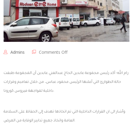
on
Admins
Comments Off
مجموعة
عابدين:
طبقنا
رام الله- أكد رئيس مجموعة عابدين الحاج عبدالغني عابدين أن المجموعة طبقت
حالة
الطوارئ
حالة الطوارئ التي أعلنها الرئيس محمود عباس، من خلال تعاميم وقرارات
بقرارات
داخلية لمواجهة فيروس كورونا.
داخلية
لمواجهة
كورونا
وأشار الى ان القرارات الداخلية التي تم اتخاذها تهدف إلى الحفاظ على السلامة
العامة واتخاذ جميع تدابير الوقاية من المرض.