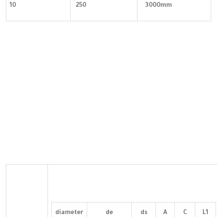
10
250
3000mm
diameter
de
ds
A
C
L1