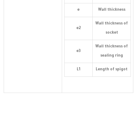
e
Wall thickness
Wall thickness of
e2
socket
Wall thickness of
e3
sealing ring
L1
Length of spigot
 
  