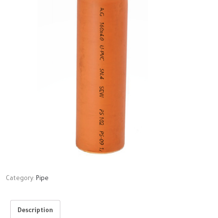
with
socket
Category:
Pipe
Description