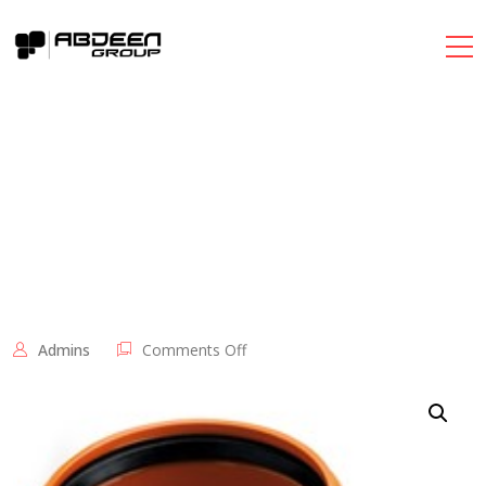
on
Admins
Comments Off
Reducer
,
نقاصه