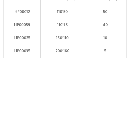
HP00012
110*50
50
HP00059
110*75
40
HP00025
160*110
10
HP00035
200*160
5