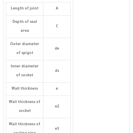
Length of joint
A
Depth of seal
C
area
Outer diameter
de
of spigot
Inner diameter
ds
of socket
Wall thickness
e
Wall thickness of
e2
socket
Wall thickness of
e3