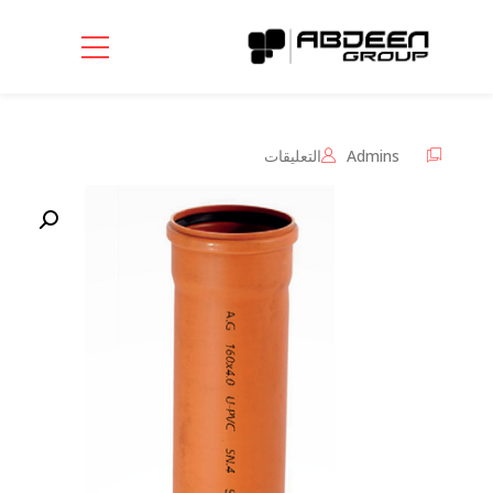
على
Admins
التعليقات
مواسير
برتقالي
خفيف
SN4,standard
pvc
pipe
with
socket
(Copy)
مغلقة