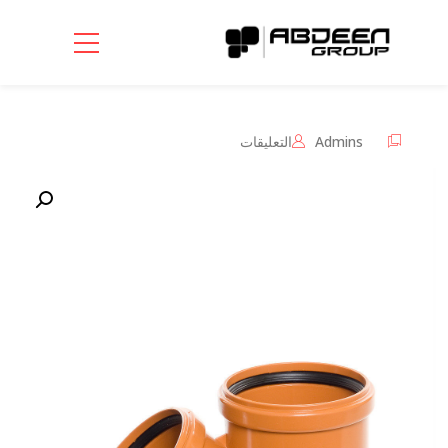
على
Admins
التعليقات
Branch
45
,
واي
45
مغلقة