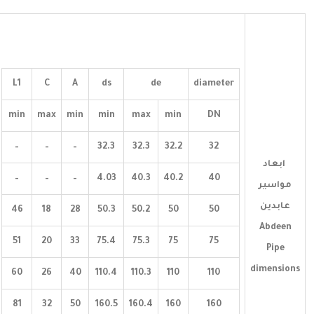
L1
C
A
ds
de
diameter
min
max
min
min
max
min
DN
–
–
–
32.3
32.3
32.2
32
ابعاد
–
–
–
4.03
40.3
40.2
40
مواسير
عابدين
46
18
28
50.3
50.2
50
50
Abdeen
51
20
33
75.4
75.3
75
75
Pipe
dimensions
60
26
40
110.4
110.3
110
110
81
32
50
160.5
160.4
160
160